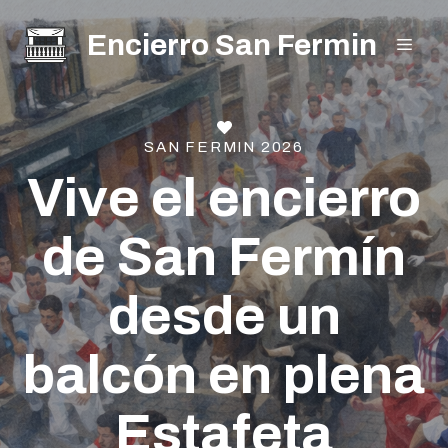
Saltar
Encierro San Fermin
al
MEN
contenido
SAN FERMIN 2026
Vive el encierro
de San Fermín
desde un
balcón en plena
Estafeta